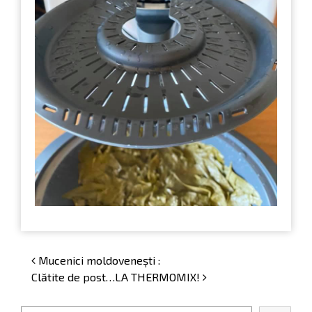
Post navigation
Mucenici moldovenești :
Clătite de post…LA THERMOMIX!