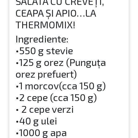
SALATA CU CREVEȚI,
CEAPA ȘI APIO…LA
THERMOMIX!
Ingrediente:
•550 g stevie
•125 g orez (Punguța
orez prefuert)
•1 morcov(cca 150 g)
•2 cepe (cca 150 g)
• 2 cepe verzi
•40 g ulei
•1000 g apa