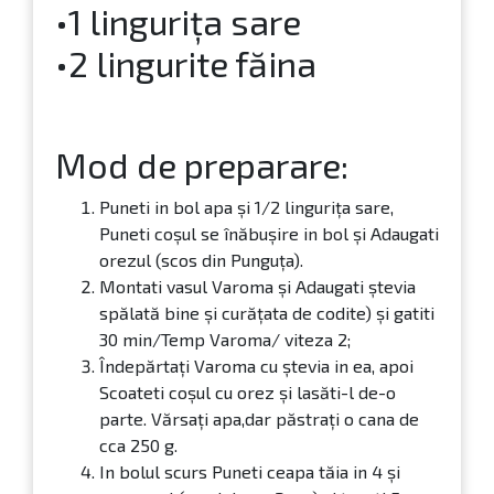
•1 lingurița sare
•2 lingurite făina
Mod de preparare:
Puneti in bol apa și 1/2 lingurița sare,
Puneti coșul se înăbușire in bol și Adaugati
orezul (scos din Punguța).
Montati vasul Varoma și Adaugati ștevia
spălată bine și curățata de codite) și gatiti
30 min/Temp Varoma/ viteza 2;
Îndepărtați Varoma cu ștevia in ea, apoi
Scoateti coșul cu orez și lasăti-l de-o
parte. Vărsați apa,dar păstrați o cana de
cca 250 g.
In bolul scurs Puneti ceapa tăia in 4 și