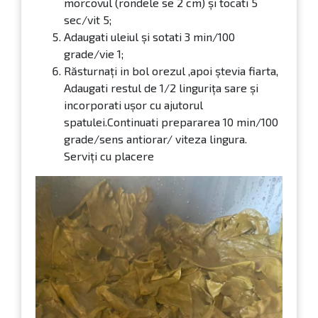
morcovul (rondele se 2 cm) și tocati 5
sec/vit 5;
Adaugati uleiul și sotati 3 min/100
grade/vie 1;
Răsturnați in bol orezul ,apoi ștevia fiarta,
Adaugati restul de 1/2 lingurița sare și
incorporati ușor cu ajutorul
spatulei.Continuati prepararea 10 min/100
grade/sens antiorar/ viteza lingura.
Serviți cu placere