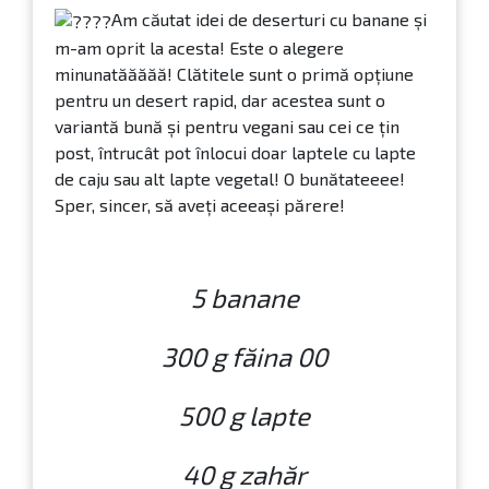
Cum am ajuns să gătesc clătite cu banane la
Thermomiz – ei, bine, acecasta este o poveste
din ciclul…nimic nu se aruncă, ci se valorifică!
Având în casă câteva
banane foarte
coapte care nu mai erau pe placul nimănui, m-
am gândit
că în această perioadă nu
este cazul să aruncăm ceva, așa că am pus
Thermomixul la treabă!
Am căutat idei de deserturi cu banane și
m-am oprit la acesta! Este o alegere
minunatăăăăă! Clătitele sunt o primă opțiune
pentru un desert rapid, dar acestea sunt o
variantă bună și pentru vegani sau cei ce țin
post, întrucât pot înlocui doar laptele cu lapte
de caju sau alt lapte vegetal! O bunătateeee!
Sper, sincer, să aveți aceeași părere!