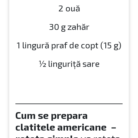
2 ouă
30 g zahăr
1 lingură praf de copt (15 g)
½ linguriță sare
Cum se prepara
clatitele americane –