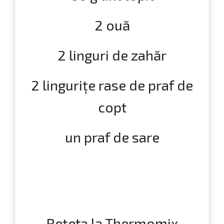
2 ouă
2 linguri de zahăr
2 lingurițe rase de praf de
copt
un praf de sare
Rețeta la Thermomix