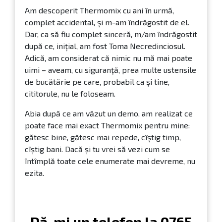
Am descoperit Thermomix cu ani în urmă,
complet accidental, și m-am îndrăgostit de el.
Dar, ca să fiu complet sinceră, m/am îndrăgostit
după ce, inițial, am fost Toma Necredinciosul.
Adică, am considerat că nimic nu mă mai poate
uimi – aveam, cu siguranță, prea multe ustensile
de bucătărie pe care, probabil ca și tine,
cititorule, nu le foloseam.
Abia după ce am văzut un demo, am realizat ce
poate face mai exact Thermomix pentru mine:
gătesc bine, gătesc mai repede, cîștig timp,
cîștig bani. Dacă și tu vrei să vezi cum se
întîmplă toate cele enumerate mai devreme, nu
ezita.
Dă-mi un telefon la
0765