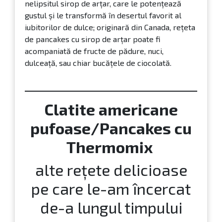
se decorează cu feliuțe subțiri de banană și sos
de ciocolată sau Nutella, iar opțional putem
adăuga nuci și o linguriță de coniac pentru un
plus de savoare. Mai pot fi servite cu sirop de
arţar, frişcă, ciocolată, caramel sau gem.
Clatite americane cu sirop
de artar si fructe de padure
Rețeta originală de pancakes are la bază
nelipsitul sirop de arțar, care le potențează
gustul și le transformă în desertul favorit al
iubitorilor de dulce; originară din Canada, rețeta
de pancakes cu sirop de arțar poate fi
acompaniată de fructe de pădure, nuci,
dulceață, sau chiar bucățele de ciocolată.