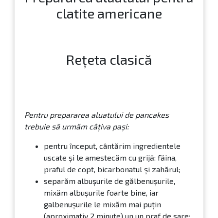
clatite americane
Rețeta clasică
Pentru prepararea aluatului de pancakes
trebuie să urmăm câțiva pași:
pentru început, cântărim ingredientele
uscate și le amestecăm cu grijă: făina,
praful de copt, bicarbonatul și zahărul;
separăm albușurile de gălbenușurile,
mixăm albușurile foarte bine, iar
galbenușurile le mixăm mai puțin
(aproximativ 2 minute) un un praf de sare;