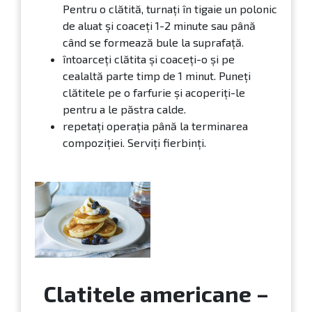
Pentru o clătită, turnaţi în tigaie un polonic
de aluat şi coaceţi 1-2 minute sau până
când se formează bule la suprafaţă.
întoarceţi clătita şi coaceţi-o şi pe
cealaltă parte timp de 1 minut. Puneţi
clătitele pe o farfurie şi acoperiţi-le
pentru a le păstra calde.
repetaţi operaţia până la terminarea
compoziţiei. Serviţi fierbinţi.
Clatitele americane –