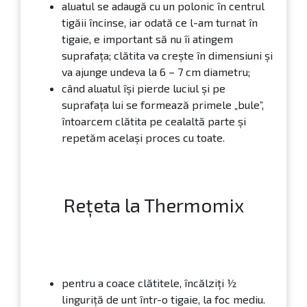
aluatul se adaugă cu un polonic în centrul
tigăii încinse, iar odată ce l-am turnat în
tigaie, e important să nu îi atingem
suprafața; clătita va crește în dimensiuni și
va ajunge undeva la 6 – 7 cm diametru;
când aluatul își pierde luciul și pe
suprafața lui se formează primele „bule”,
întoarcem clătita pe cealaltă parte și
repetăm același proces cu toate.
Rețeta la Thermomix
pentru a coace clătitele, încălziţi ½
linguriţă de unt într-o tigaie, la foc mediu.