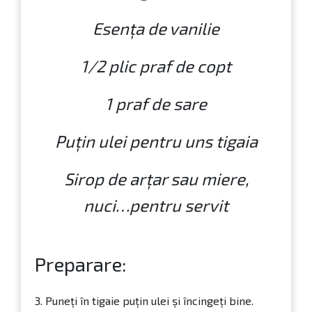
5 banane
300 g făina 00
500 g lapte
40 g zahăr
Esența de vanilie
1/2 plic praf de copt
1 praf de sare