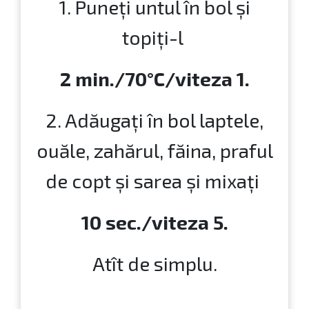
1. Puneţi untul în bol şi
topiţi-l
2 min./70°C/viteza 1.
2. Adăugaţi în bol laptele,
ouăle, zahărul, făina, praful
de copt şi sarea şi mixaţi
10 sec./viteza 5.
Atît de simplu.