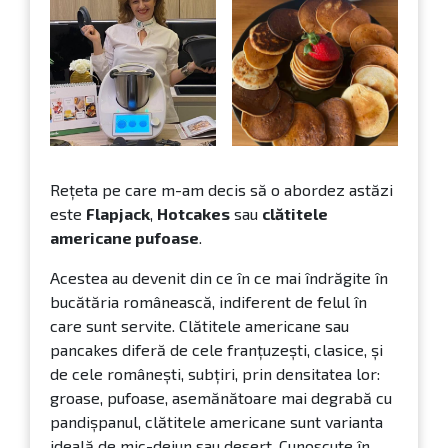
Rețeta pe care m-am decis să o abordez astăzi
este
Flapjack
,
Hotcakes
sau
clătitele
americane pufoase
.
Acestea au devenit din ce în ce mai îndrăgite în
bucătăria românească, indiferent de felul în
care sunt servite. Clătitele americane sau
pancakes diferă de cele franțuzești, clasice, și
de cele românești, subțiri, prin densitatea lor:
groase, pufoase, asemănătoare mai degrabă cu
pandișpanul, clătitele americane sunt varianta
ideală de mic-dejun sau desert. Cunoscute în