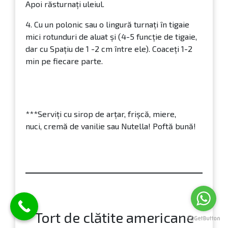
Puțin ulei pentru uns tigaia
Sirop de arțar sau miere,
nuci…pentru servit
Preparare: