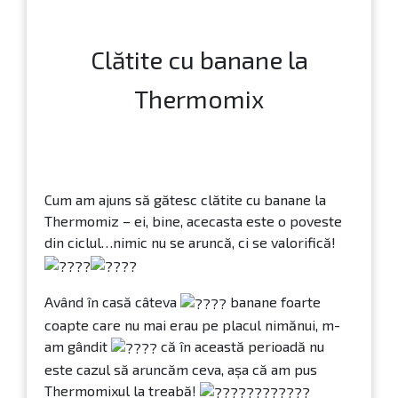
Clatite americane
pufoase/Pancakes cu
Thermomix
alte rețete delicioase
pe care le-am încercat
de-a lungul timpului
Clătite cu banane la
Thermomix